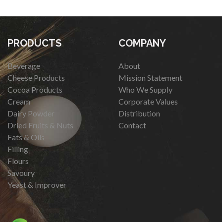
PRODUCTS
COMPANY
Beverage
About
Cheese Products
Mission Statement
Cocoa Products
Who We Supply
Cream
Corporate Values
Dairy Powder
Distribution
Dried Fruits & Nuts
Contact
Fats & Oils
Filling
Flours
Savoury
Yeast & Improver